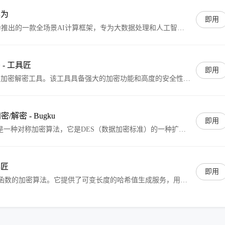
华为
即用
e是华为推出的一款全场景AI计算框架，专为大数据处理和人工智能
密 - 工具匠
即用
S算法的加密解密工具。该工具具备强大的加密功能和高度的安全性，
据的场景。使用TripleDES加密解密工具，用户可以确保数据
的安全性，有效防止数据被非法获取或篡改。
加密/解密 - Bugku
即用
DES）是一种对称加密算法，它是DES（数据加密标准）的一种扩
个不同的密钥对数据进行三次加密和解密，从而提高了安全性。这
据传输和存储方面非常有效。这个在线工具允许用户输入明文
DES算法进行加密，或者输入密文和密钥进行解密。
具匠
即用
函数的加密算法。它提供了可变长度的哈希值生成服务，用户
同长度的哈希输出。用户可以轻松地对数据进行哈希处理，生
性的哈希值，用于数据验证、签名等目的。