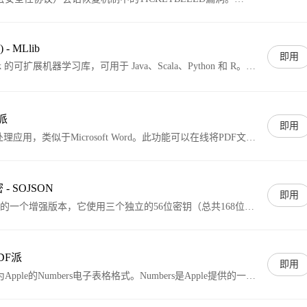
D漏洞是一种安全漏洞，攻击者可以利用该漏洞从TLS会话票证中提
密钥、客户端IP地址等。用户可以输入目标服务器的地址或相
描并检测该服务器是否存在TICKETBLEED漏洞，并提供相
 - MLlib
。
即用
Spark 的可扩展机器学习库，可用于 Java、Scala、Python 和 R。
PI，并与 Python（从 Spark 0.9 开始）和 R 库（从 Spark 1.5
作 。您可以使用任何 Hadoop 数据源（例如 HDFS、HBase
插入 Hadoop 工作流。
F派
即用
文档处理应用，类似于Microsoft Word。此功能可以在线将PDF文件
，从而可以在Pages中编辑、格式化和布局文本、图片等元素。
 - SOJSON
即用
ES算法的一个增强版本，它使用三个独立的56位密钥（总共168位）
。被认为是相对安全的加密算法之一，但仍然可能受到现代计
PDF派
即用
pple的Numbers电子表格格式。Numbers是Apple提供的一款
适用于Mac和iOS设备。通过转换，用户可以轻松地在
分析和可视化PDF中的表格数据，享受Numbers提供的丰富功能和