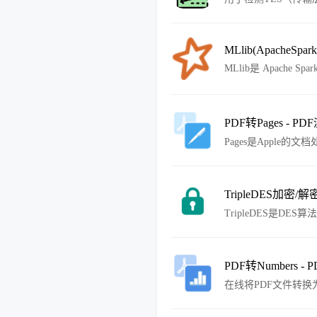
TICKETBLEE
取敏感信息，如会话
关信息，然后工具会扫
MLlib(ApacheSpark)
应的安全报告和建议
MLlib是 Apache 
MLlib 适合Spark的 A
开始）中的NumPy互操
或本地文件），从而轻松
PDF转Pages - PD
Pages是Apple的
转换为Pages格式
TripleDES加密/解密
TripleDES是D
对数据进行三次加密
算能力的挑战。
PDF转Numbers - 
在线将PDF文件转换为A
强大的电子表格应用，
Numbers中编辑、