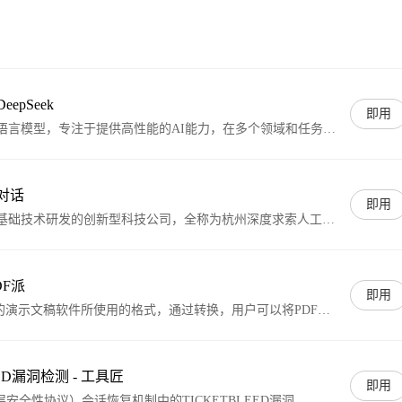
eepSeek
即用
款大型语言模型，专注于提供高性能的AI能力，在多个领域和任务中
天对话
即用
基础技术研发的创新型科技公司，全称为杭州深度求索人工智
司，于2023年7月17日由幻方量化创立。该公司以开发先进
M）及相关技术为核心，其开发的模型在性能和成本方面具有显
PDF派
即用
pple的演示文稿软件所使用的格式，通过转换，用户可以将PDF文
ynote中，进行进一步的编辑、修改和演示。
EED漏洞检测 - 工具匠
即用
层安全性协议）会话恢复机制中的TICKETBLEED漏洞。