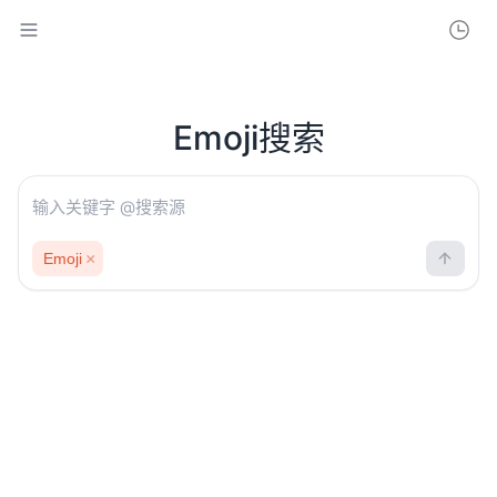
消
将
不
删
赛博朋克
会
除
记
录
复古胶片
Emoji搜索
您
的
莫奈画作
搜
索
记
梵高
录
Emoji
风景
二次元
3D渲染
CG动画